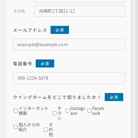
その他
メールアドレス
必須
このフィールドは空のままにしてください。
電話番号
必須
ウイングホームをどこで知りましたか？
必須
インターネット
チ
Instagr
Faceb
検索
ラ
am
ook
シ
知人からの
そ
紹介
の
他